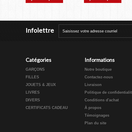
Infolettre
Catégories
Informations
GARÇONS
Notre boutique
FILLES
Contactez-nous
JOUETS & JEUX
Livraison
LIVRES
Politique de confidentiali
DIVERS
Conditions d'achat
CERTIFICATS CADEAU
À propos
Témoignages
Plan du site