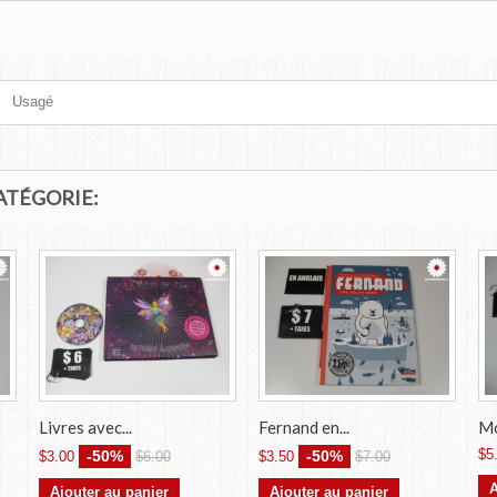
Usagé
ATÉGORIE:
Livres avec...
Fernand en...
Mo
$5
-50%
-50%
$3.00
$6.00
$3.50
$7.00
A
Ajouter au panier
Ajouter au panier