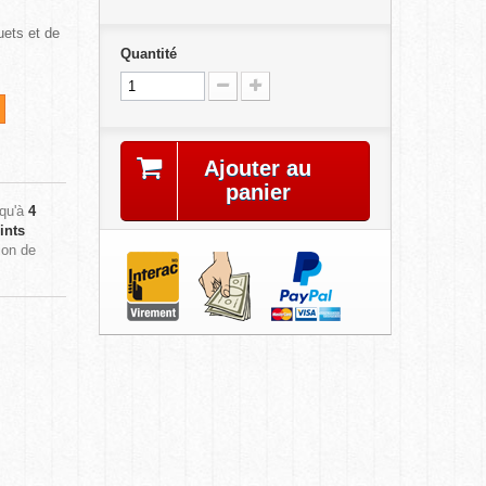
uets et de
Quantité
Ajouter au
panier
squ'à
4
ints
ion de