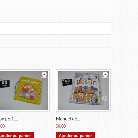
n petit...
Manuel de...
Petites...
.00
$9.00
-50
$2.50
jouter au panier
Ajouter au panier
Ajouter a