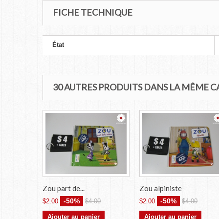
FICHE TECHNIQUE
État
30 AUTRES PRODUITS DANS LA MÊME C
Zou part de...
Zou alpiniste
-50%
-50%
$2.00
$4.00
$2.00
$4.00
Ajouter au panier
Ajouter au panier