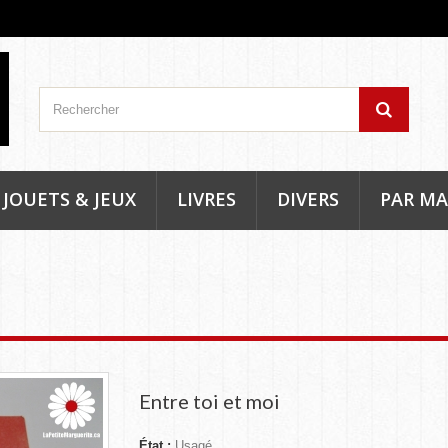
JOUETS & JEUX
LIVRES
DIVERS
PAR M
Entre toi et moi
État :
Usagé