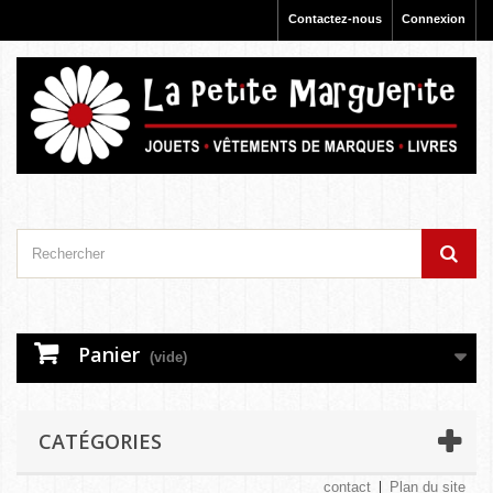
Contactez-nous
Connexion
Panier
(vide)
CATÉGORIES
contact
Plan du site