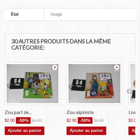
État
Usagé
30 AUTRES PRODUITS DANS LA MÊME
CATÉGORIE:
Zou part de...
Zou alpiniste
Livres
-50%
-50%
$2.00
$4.00
$2.00
$4.00
$3.00
Ajouter au panier
Ajouter au panier
Ajou