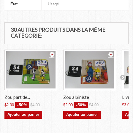
État
Usagé
30 AUTRES PRODUITS DANS LA MÊME
CATÉGORIE:
Zou part de...
Zou alpiniste
Livres
-50%
-50%
$2.00
$4.00
$2.00
$4.00
$3.00
Ajouter au panier
Ajouter au panier
Ajou