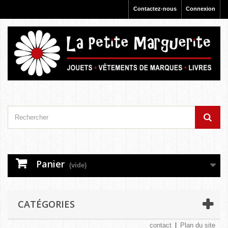
Contactez-nous
Connexion
Panier
(vide)
CATÉGORIES
contact
Plan du site