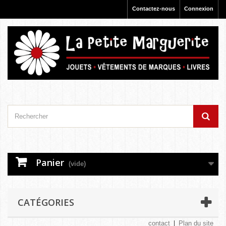
Contactez-nous
Connexion
Panier
(vide)
CATÉGORIES
contact
Plan du site