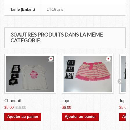
Taille (Enfant)
14-16 ans
30 AUTRES PRODUITS DANS LA MÊME
CATÉGORIE:
Chandail
Jupe
Jupe
$8.00
$16.00
$6.00
$5.00
Ajouter au panier
Ajouter au panier
Ajou