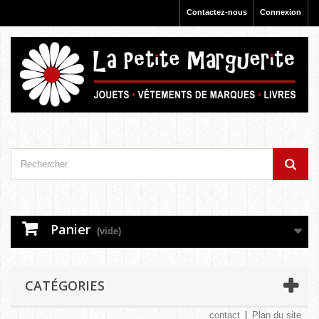
Contactez-nous
Connexion
Panier
(vide)
CATÉGORIES
contact
Plan du site