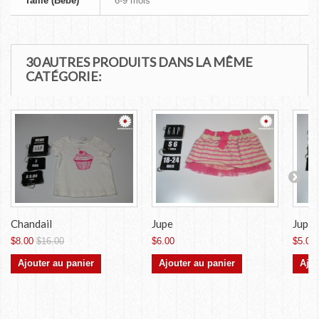
Taille (Bébé)
6-9 mois
30 AUTRES PRODUITS DANS LA MÊME
CATÉGORIE:
Chandail
Jupe
Jupe
$8.00
$16.00
$6.00
$5.00
Ajouter au panier
Ajouter au panier
Ajou