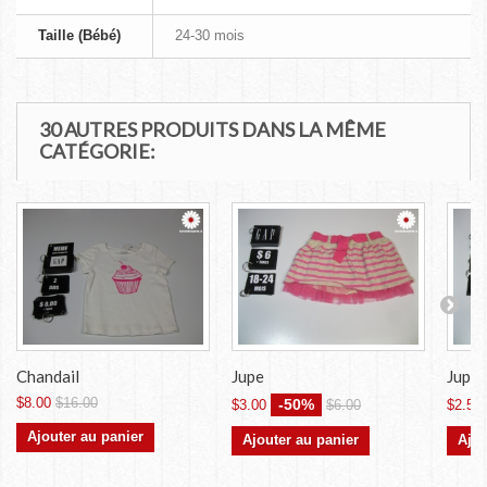
Taille (Bébé)
24-30 mois
30 AUTRES PRODUITS DANS LA MÊME
CATÉGORIE:
Chandail
Jupe
Jupe
$8.00
$16.00
-50%
$3.00
$6.00
$2.50
Ajouter au panier
Ajouter au panier
Ajou