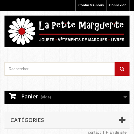
Contactez-nous
Connexion
Panier
(vide)
CATÉGORIES
contact
Plan du site