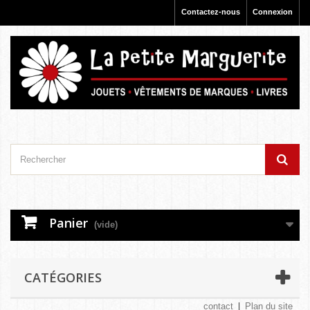
Contactez-nous
Connexion
Panier
(vide)
CATÉGORIES
contact
Plan du site