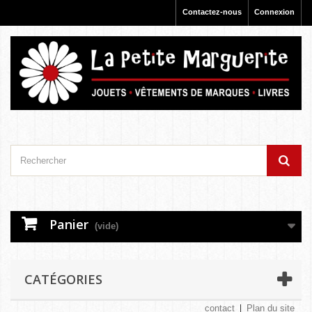
Contactez-nous
Connexion
Panier
(vide)
CATÉGORIES
contact
Plan du site