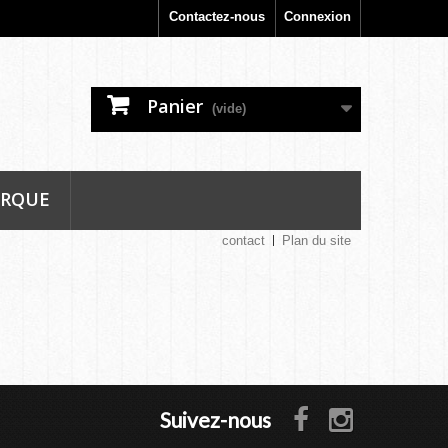
Contactez-nous
Connexion
Panier
(vide)
ARQUE
contact
Plan du site
Suivez-nous