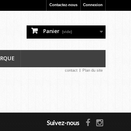
Contactez-nous
Connexion
Panier
(vide)
ARQUE
contact
Plan du site
Suivez-nous