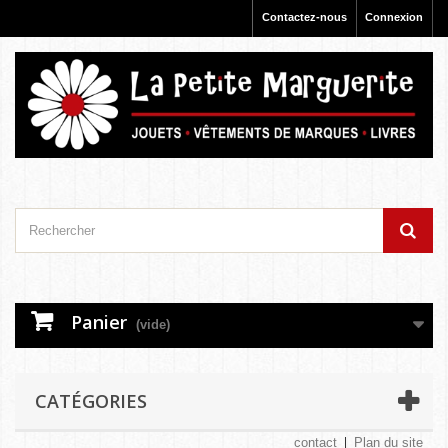
Contactez-nous
Connexion
Panier
(vide)
CATÉGORIES
contact
Plan du site