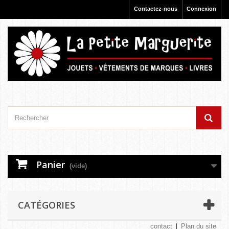
Contactez-nous
Connexion
Panier
(vide)
CATÉGORIES
contact
Plan du site