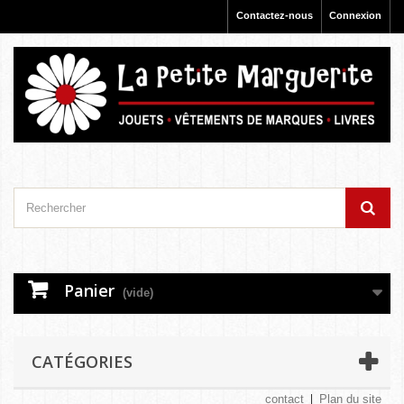
Contactez-nous
Connexion
Panier
(vide)
CATÉGORIES
contact
Plan du site