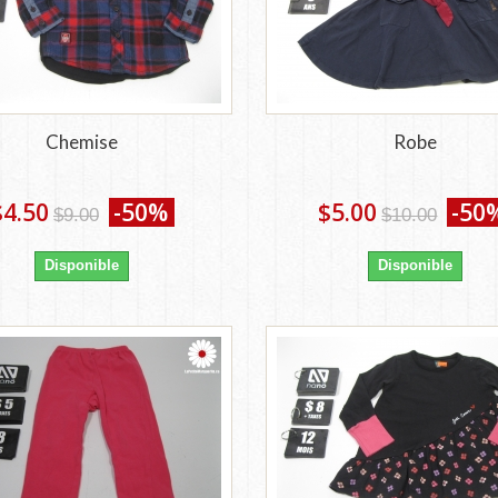
Chemise
Robe
$4.50
-50%
$5.00
-50
$9.00
$10.00
Disponible
Disponible