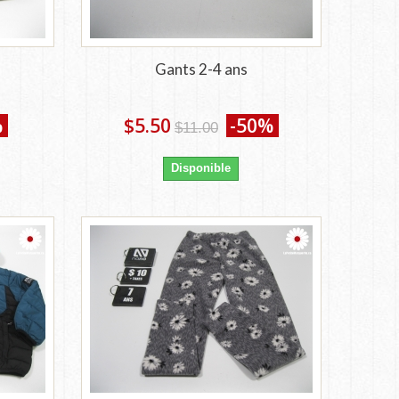
Gants 2-4 ans
%
$5.50
-50%
$11.00
Disponible