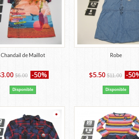
Chandail de Maillot
Robe
$3.00
-50%
$5.50
-50
$6.00
$11.00
Disponible
Disponible