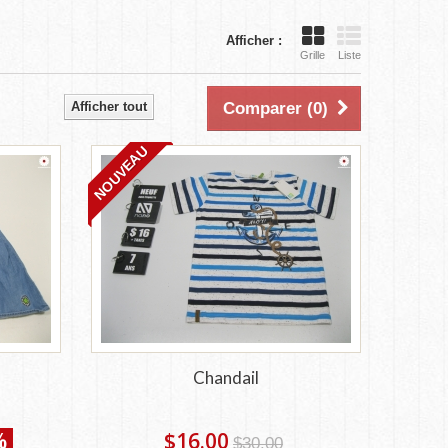
Afficher :
Grille
Liste
Afficher tout
Comparer (
0
)
NOUVEAU
Chandail
%
$16.00
$30.00