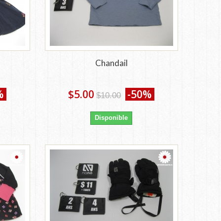
Chandail
%
$5.00
-50%
$10.00
Disponible