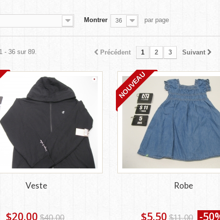
Montrer
par page
36
1 - 36 sur 89.
Précédent
1
2
3
Suivant
NOUVEAU
Veste
Robe
$20.00
$5.50
-50
$40.00
$11.00