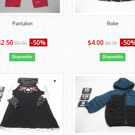
Pantalon
Robe
$2.50
-50%
$4.00
-50
$5.00
$8.00
Disponible
Disponible