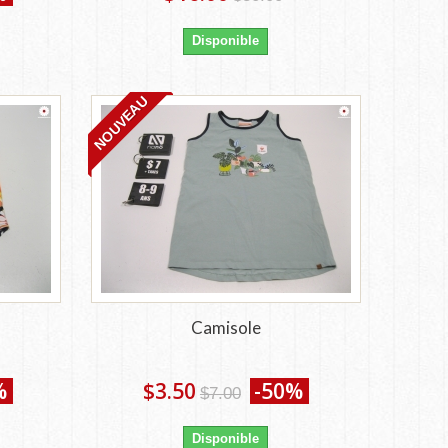
Disponible
NOUVEAU
Camisole
%
$3.50
-50%
$7.00
Disponible