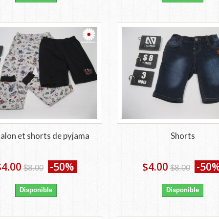
alon et shorts de pyjama
Shorts
$4.00
-50%
$4.00
-50
$8.00
$8.00
Disponible
Disponible