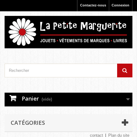
Contactez-nous
Connexion
Panier
(vide)
CATÉGORIES
contact
Plan du site