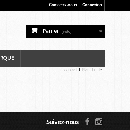
Contactez-nous
Connexion
Panier
(vide)
ARQUE
contact
Plan du site
Suivez-nous