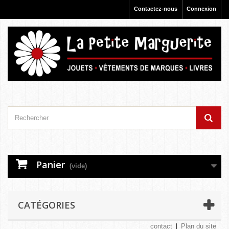
Contactez-nous
Connexion
Panier
(vide)
CATÉGORIES
contact
Plan du site