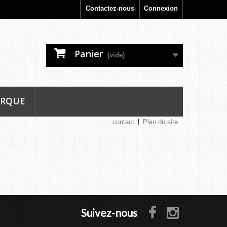
Contactez-nous
Connexion
Panier
(vide)
ARQUE
contact
Plan du site
Suivez-nous